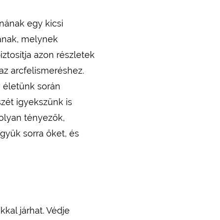
nának egy kicsi
inának, melynek
ztosítja azon részletek
az arcfelismeréshez.
 életünk során
zét igyekszünk is
 olyan tényezők,
gyük sorra őket, és
al járhat. Védje