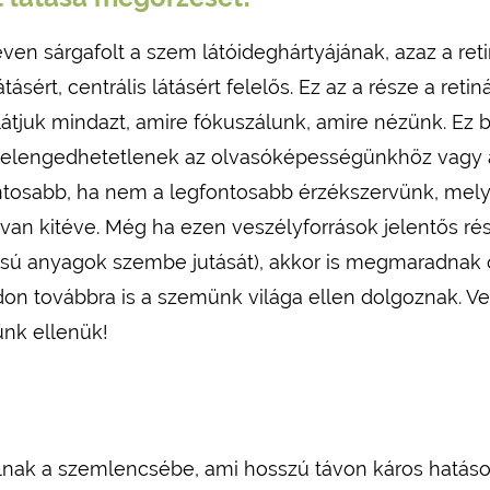
en sárgafolt a szem látóideghártyájának, azaz a reti
átásért, centrális látásért felelős. Ez az a része a ret
tjuk mindazt, amire fókuszálunk, amire nézünk. Ez bi
ek elengedhetetlenek az olvasóképességünkhöz vagy 
ntosabb, ha nem a legfontosabb érzékszervünk, mely
an kitéve. Még ha ezen veszélyforrások jelentős rés
tású anyagok szembe jutását), akkor is megmaradnak
n továbbra is a szemünk világa ellen dolgoznak. Ve
nk ellenük!
nak a szemlencsébe, ami hosszú távon káros hatásokk