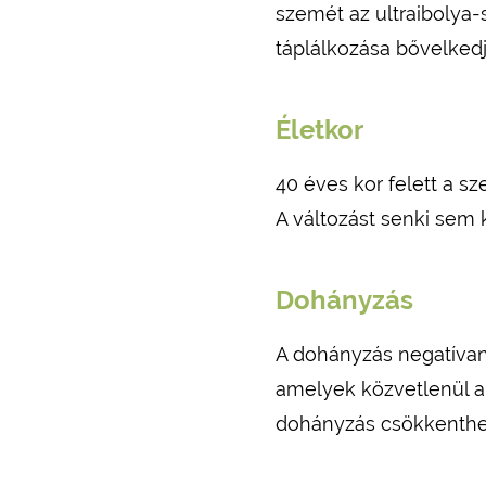
szemét az ultraibolya-
táplálkozása bővelked
Életkor
40 éves kor felett a 
A változást senki sem 
Dohányzás
A dohányzás negatívan
amelyek közvetlenül a 
dohányzás csökkentheti