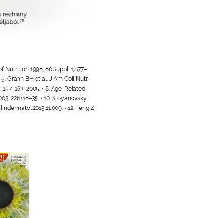
 of Nutrition 1998; 80:Suppl. 1,S77–
 5. Grahn BH et al. J Am Coll Nutr.
: 157−163, 2005. • 8. Age-Related
3; 22(1):18–35. • 10. Stoyanovsky
lindermatol.2015.11.009. • 12. Feng Z