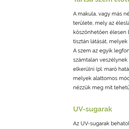
A makula, vagy más név
területe, mely az élesl
köszönhetően élesen lá
tisztán látását, mely
A szem az egyik legfo
számtalan veszélynek v
elkerülni (pl. maró ha
melyek alattomos módo
nézzük meg mit tehetü
UV-sugarak
Az UV-sugarak behatol