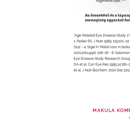
*Age-Related Eye Disease Study 2 R
1. Parker RS. J Nutr 1989; 119:101–02.
S112. • 4. Sigel H. Metal ions in bio
2001;20(suppl): 106–18. • 6. Solomon
Eye Disease Study Research Group. A
DA et al. Curr Eye Res 1995;14:181–9
et al. J Nutr Biochem. 2010 Dec;21(12)
MAKULA KOM