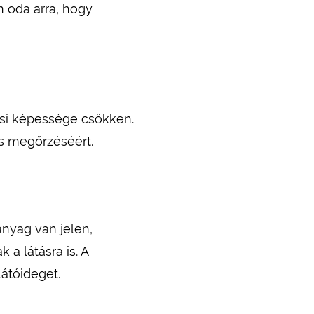
n oda arra, hogy
ási képessége csökken.
ás megőrzéséért.
nyag van jelen,
a látásra is. A
látóideget.