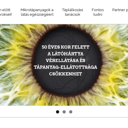
 előtt
Mikrotápanyagok a
Táplálkozási
Fontos
Partner p
rzését!
látás egészségéért
tanácsok
tudni