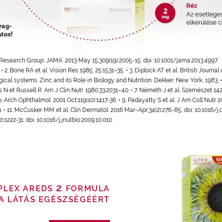
esearch Group. JAMA. 2013 May 15;309(19):2005-15. doi: 10.1001/jama.2013.4997.
 • 2. Bone RA et al. Vision Res 1985; 25:1531–35. • 3. Diplock AT et al. British Journal
logical systems. Zinc and its Role in Biology and Nutrition. Dekker: New York, 1983. •
s N et Russell R. Am J Clin Nutr. 1980;33:2031–40. • 7. Németh J et al. Szemészet 142
rch Ophthalmol. 2001 Oct;119(10):1417-36. • 9. Padayatty S et al. J Am Coll Nutr 200
. • 11. McCusker MM et al. Clin Dermatol. 2016 Mar−Apr;34(2):276−85. doi: 10.1016/j.c
:1222-31. doi: 10.1016/j.jnutbio.2009.10.010.
2
PLEX AREDS
FORMULA
A LÁTÁS EGÉSZSÉGÉÉRT