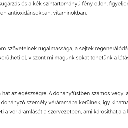
sugárzás és a kék színtartományú fény ellen, figyelje
jen antioxidánsokban, vitaminokban.
szem szöveteinek rugalmassága, a sejtek regenerálód
kerülheti el, viszont mi magunk sokat tehetünk a lát
 hat az egészségre. A dohányfüstben számos vegyi a
dohányzó személy véráramába kerülnek, így kihatnak 
 a vér áramlását a szervezetben, ami károsíthatja a 